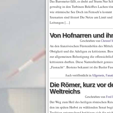
Das Barometer fällt, es dreht auf Sturm Nu
gewaltig in den Turbinen Bekifftes Lachen tö
wie stürmische See Doch im Fernseh’n kommt n
Szenarien sind frisiert Die Netze am Limit und
Leitungen […]
Von Hofnarren und ih
Geschrieben von
Christof 
An den französischen Fürstenhöfen des Mittelal
Obrigkeit und die Adeligen zu kritisieren. Bes
zur allgemeinen Belustigung die offensichtlic
kritisieren durften. Diese Narrenfreiheit genies
„Fasnacht“. Bestens bekannt ist die Basler Fa
Auch veröffentlicht in
Allgemein
,
Fanat
Die Römer, kurz vor 
Weltreichs
Geschrieben von
Fred 
Der Weg zum Heil des heiligen römischen Reic
den im späten Herbst zu wählenden Senat begin
Tradition entsprechend betätigen sich die wic