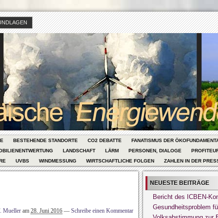
UNDLAGEN
ZE
BESTEHENDE STANDORTE
CO2 DEBATTE
FANATISMUS DER ÖKOFUNDAMENT
OBILIENENTWERTUNG
LANDSCHAFT
LÄRM
PERSONEN, DIALOGE
PROFITEU
RE
UVBS
WINDMESSUNG
WIRTSCHAFTLICHE FOLGEN
ZAHLEN IN DER PRES
NEUESTE BEITRÄGE
Bericht des ICBEN-Kon
Gesundheitsproblem fü
. Mueller
am
28. Juni 2016
—
Schreibe einen Kommentar
Volksabstimmung zur En