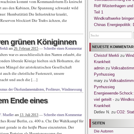
r Schwachsinn kommt vom Kommandoturm Es knirscht
Rolf Wüstenhagen und 
nt aus den Kabinen, Die Spannung schwankt wild
Teil 1
ur: Humbatätärä Die Infrastruktur krankt,
Windkraftwerke bringen
 Reserven blockiert Die Trafos ächzen, die
Chinas Energiepolitik:
ren grünen Königinnen
NEUESTE KOMMENTAR
Merkli
am
26. Februar 2015
—
Schreibe einen Kommentar
ters war es ausschliesslich den Narren erlaubt, die
Christof Merkli
zu
Wind
onders liberale Könige hielten sich Hofnarren, die
Krankheit
hen Mängel der aristokratischen Gesellschaft
admin
zu
Volksabstimm
st auch die christliche Fastenzeit, unsere
Pyrrhussieg
snacht und auch die […]
mary
zu
Volksabstimmu
Pyrrhussieg
ismus der Ökofundamentalisten
,
Profiteure
,
Windmessung
Energiewende-Schock: 
dem Ende eines
viel geteilt -
zu
Windkra
Krankheit
Detlev N.
zu
CO2: Statt
F. Mueller
am
13. Juli 2013
—
Schreibe einen Kommentar
hes Rom/ Berlin, ca. 400 n. Chr. Der Wahlkampf für
SEITEN
nt gerade in die heiβe Phase einzutreten. Der
Die Autoren
htigen Parteien als Hauptsponsoren der