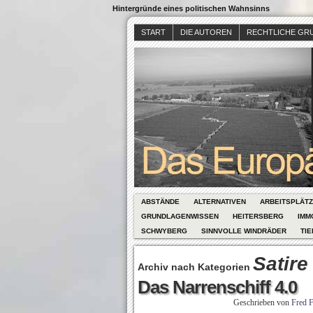
Hintergründe eines politischen Wahnsinns
START
DIE AUTOREN
RECHTLICHE GR
ABSTÄNDE
ALTERNATIVEN
ARBEITSPLÄT
GRUNDLAGENWISSEN
HEITERSBERG
IMM
SCHWYBERG
SINNVOLLE WINDRÄDER
TIE
Satire
Archiv nach Kategorien
Das Narrenschiff 4.0
Geschrieben von
Fred F